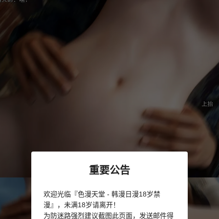
重要公告
欢迎光临『色漫天堂 - 韩漫日漫18岁禁
漫』，未满18岁请离开！
为防迷路强烈建议截图此页面，发送邮件得