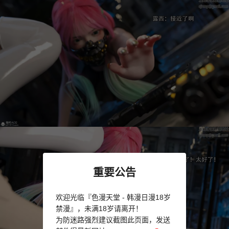
重要公告
欢迎光临『色漫天堂 - 韩漫日漫18岁
禁漫』，未满18岁请离开！
为防迷路强烈建议截图此页面，发送